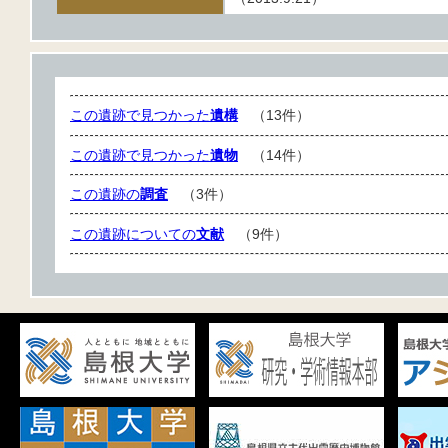
この遺跡で見つかった
遺構
（13件）
この遺跡で見つかった
遺物
（14件）
この遺跡の
調査
（3件）
この遺跡についての
文献
（9件）