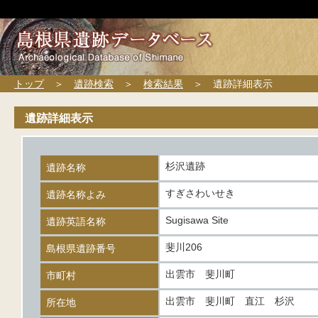
トップ
＞
遺跡検索
＞
検索結果
＞ 遺跡詳細表示
遺跡詳細表示
杉沢遺跡
遺跡名称
すぎさわいせき
遺跡名称よみ
Sugisawa Site
遺跡英語名称
斐川206
島根県遺跡番号
出雲市 斐川町
市町村
出雲市 斐川町 直江 杉沢
所在地