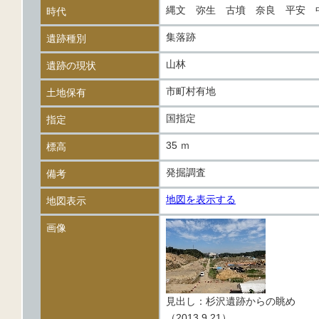
縄文 弥生 古墳 奈良 平安
時代
集落跡
遺跡種別
山林
遺跡の現状
市町村有地
土地保有
国指定
指定
35 ｍ
標高
発掘調査
備考
地図を表示する
地図表示
画像
見出し：杉沢遺跡からの眺め
（2013.9.21）