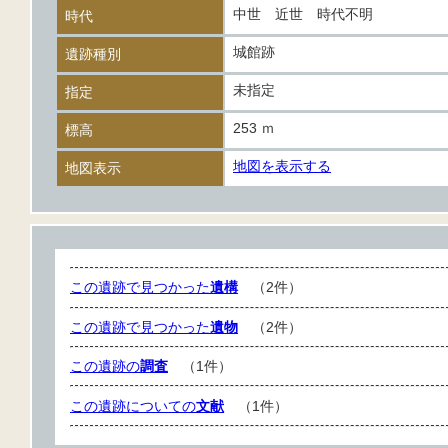
中世 近世 時代不明
時代
城館跡
遺跡種別
未指定
指定
253 ｍ
標高
地図を表示する
地図表示
この遺跡で見つかった
遺構
（2件）
この遺跡で見つかった
遺物
（2件）
この遺跡の
調査
（1件）
この遺跡についての
文献
（1件）