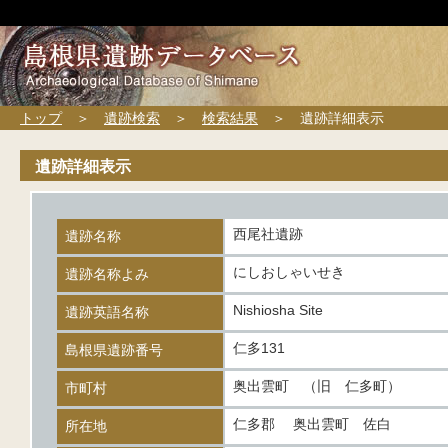
トップ
＞
遺跡検索
＞
検索結果
＞ 遺跡詳細表示
遺跡詳細表示
西尾社遺跡
遺跡名称
にしおしゃいせき
遺跡名称よみ
Nishiosha Site
遺跡英語名称
仁多131
島根県遺跡番号
奥出雲町 （旧 仁多町）
市町村
仁多郡 奥出雲町 佐白
所在地