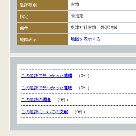
古墳
遺跡種別
未指定
指定
奥津神社古墳、外形消滅
備考
地図を表示する
地図表示
この遺跡で見つかった
遺構
（0件）
この遺跡で見つかった
遺物
（0件）
この遺跡の
調査
（0件）
この遺跡についての
文献
（0件）