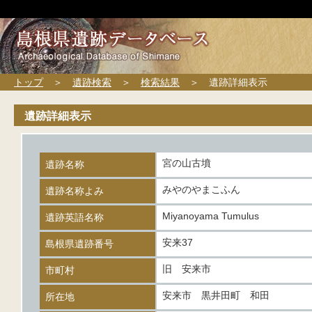
トップ
＞
遺跡検索
＞
検索結果
＞ 遺跡詳細表示
遺跡詳細表示
宮の山古墳
遺跡名称
みやのやまこふん
遺跡名称よみ
Miyanoyama Tumulus
遺跡英語名称
安来37
島根県遺跡番号
旧 安来市
市町村
安来市 黒井田町 和田
所在地