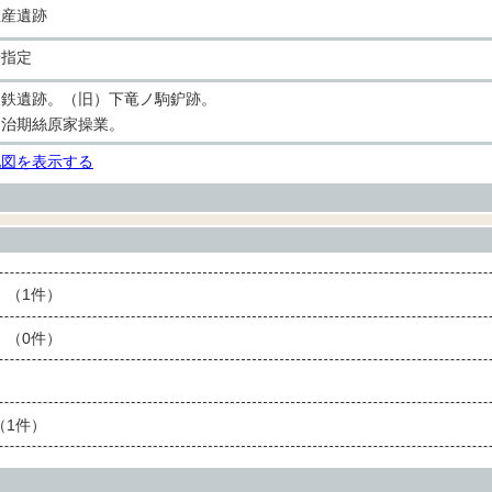
生産遺跡
未指定
製鉄遺跡。（旧）下竜ノ駒鈩跡。
明治期絲原家操業。
地図を表示する
（1件）
（0件）
1件）