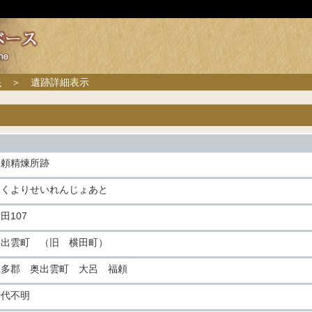
果
＞ 遺跡詳細表示
福頼精煉所跡
ふくよりせいれんじょあと
田107
奥出雲町 （旧 横田町）
仁多郡 奥出雲町 大呂 福頼
時代不明