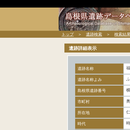
トップ
＞
遺跡検索
＞
検索結
遺跡詳細表示
遺跡名称
遺跡名称よみ
横
島根県遺跡番号
市町村
所在地
時代