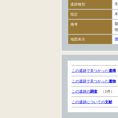
遺跡種別
指定
備考
地図表示
この遺跡で見つかった
遺構
この遺跡で見つかった
遺物
この遺跡の
調査
（1件）
この遺跡についての
文献
（