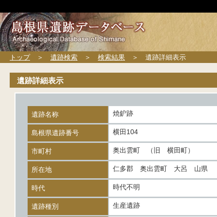
トップ
＞
遺跡検索
＞
検索結果
＞ 遺跡詳細表示
遺跡詳細表示
焼鈩跡
遺跡名称
横田104
島根県遺跡番号
奥出雲町 （旧 横田町）
市町村
仁多郡 奥出雲町 大呂 山県
所在地
時代不明
時代
生産遺跡
遺跡種別