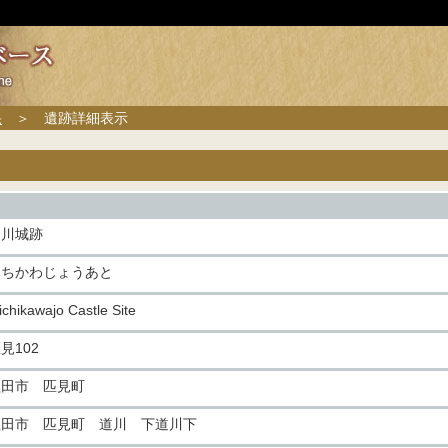
果
＞ 遺跡詳細表示
道川城跡
みちかわじょうあと
chikawajo Castle Site
見102
益田市 匹見町
益田市 匹見町 道川 下道川下