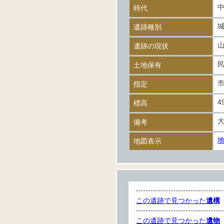
時代
遺跡種別
遺跡の現状
土地保有
指定
4
標高
備考
地図表示
この遺跡で見つかった
遺構
この遺跡で見つかった
遺物