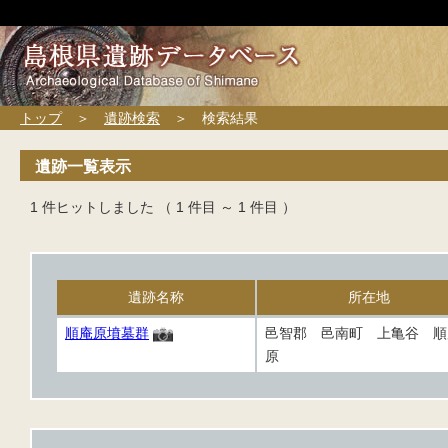
トップ
＞
遺跡検索
＞ 検索結果
遺跡一覧表示
1 件ヒットしました （ 1 件目 ～ 1 件目 ）
遺跡名称
所在地
順庵原墳墓群
邑智郡 邑南町 上亀谷 順
原