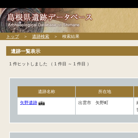
トップ
＞
遺跡検索
＞ 検索結果
遺跡一覧表示
1 件ヒットしました （ 1 件目 ～ 1 件目 ）
遺跡名称
所在地
矢野遺跡
出雲市 矢野町